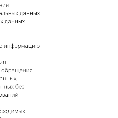
ния
альных данных
х данных.
ые информацию
сия
я обращения
анных,
анных без
ований,
обходимых