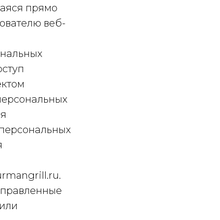
щаяся прямо
ователю веб-
ональных
оступ
ектом
 персональных
ля
 персональных
я
rmangrill.ru.
направленные
 или