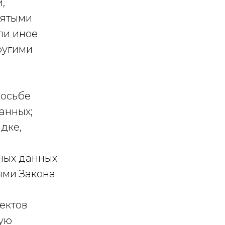
,
нятыми
ли иное
ругими
росьбе
анных;
дке,
ьных данных
иями Закона
ектов
мую