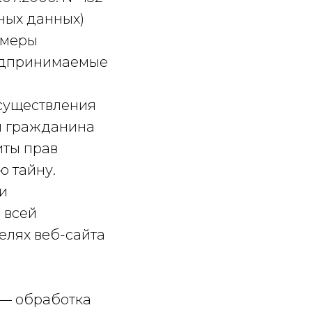
ных данных)
 меры
редпринимаемые
осуществления
и гражданина
иты прав
ю тайну.
и
 всей
елях веб-сайта
 — обработка