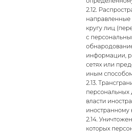
определенному
2.12. Распрос
направленные 
кругу лиц (пе
с персональны
обнародование
информации, 
сетях или пре
иным способом
2.13. Трансгр
персональных 
власти иностр
иностранному 
2.14. Уничтоже
которых персо