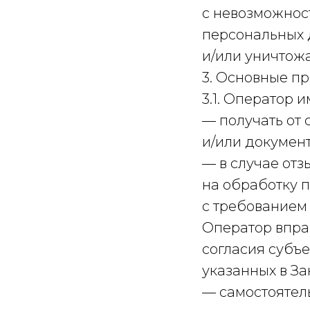
с невозможнос
персональных 
и/или уничтож
3. Основные п
3.1. Оператор и
— получать от
и/или докумен
— в случае от
на обработку 
с требованием
Оператор впра
согласия субъ
указанных в За
— самостоятел