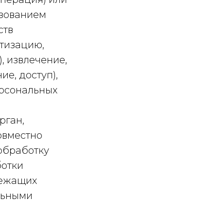
ьзованием
ств
атизацию,
, извлечение,
е, доступ),
ерсональных
рган,
овместно
обработку
ботки
лежащих
льными