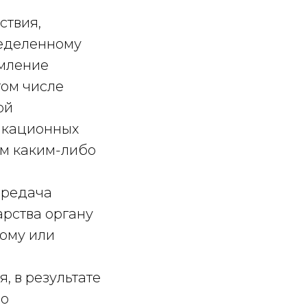
ствия,
ределенному
омление
том числе
ой
икационных
ым каким-либо
ередача
рства органу
кому или
, в результате
но