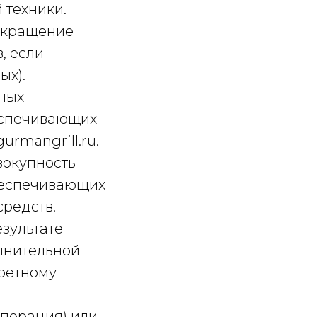
 техники.
екращение
, если
ых).
нных
беспечивающих
urmangrill.ru.
вокупность
беспечивающих
средств.
езультате
лнительной
ретному
операция) или